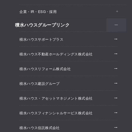
医院・クリニック
賃貸住宅（シャーメゾン）
企業・IR・ESG・採用
建築実例
保育所・教育支援施設
空き家活用
高齢者向け賃貸住宅（グランドマスト）
積水ハウスグループリンク
会社情報
オフィス系開発事業
オフィス・事務所
リフォーム
積水ハウスサポートプラス
株主・投資家情報
ホテル系開発事業
優良ストック住宅
積水ハウス不動産ホールディングス株式会社
ESG経営
大規模開発事業
不動産仲介（積水ハウス不動産グループ）
積水ハウスリフォーム株式会社
研究開発
賃貸マンション開発事業
積水ハウス建設グループ
採用情報
積水ハウス・アセットマネジメント株式会社
ニュースリリース
積水ハウスフィナンシャルサービス株式会社
積水ハウス信託株式会社