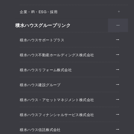
医院・クリニック
賃貸住宅（シャーメゾン）
企業・IR・ESG・採用
建築実例
保育所・教育支援施設
空き家活用
高齢者向け賃貸住宅（グランドマスト）
積水ハウスグループリンク
会社情報
オフィス系開発事業
オフィス・事務所
リフォーム
積水ハウスサポートプラス
株主・投資家情報
ホテル系開発事業
優良ストック住宅
積水ハウス不動産ホールディングス株式会社
ESG経営
大規模開発事業
不動産仲介（積水ハウス不動産グループ）
積水ハウスリフォーム株式会社
研究開発
賃貸マンション開発事業
積水ハウス建設グループ
採用情報
積水ハウス・アセットマネジメント株式会社
ニュースリリース
積水ハウスフィナンシャルサービス株式会社
積水ハウス信託株式会社