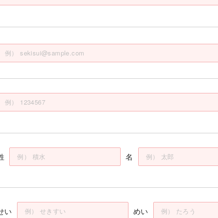
姓
名
せい
めい