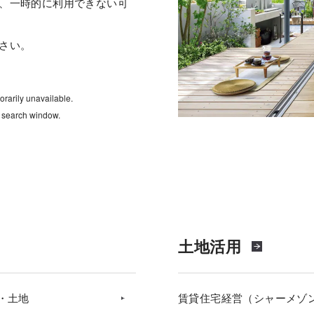
、一時的に利用できない可
さい。
rarily unavailable.
e search window.
土地活用
・土地
賃貸住宅経営（シャーメゾ