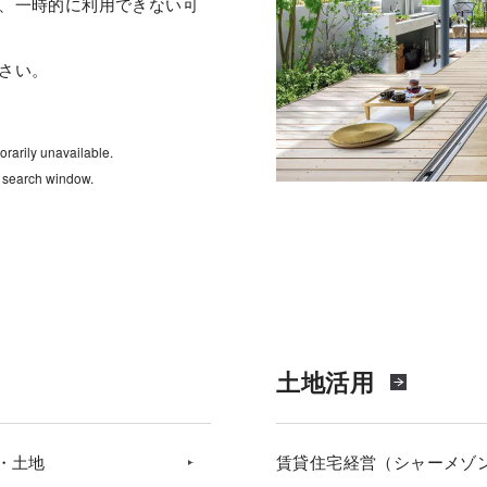
、一時的に利用できない可
さい。
rarily unavailable.
e search window.
土地活用
・土地
賃貸住宅経営（シャーメゾ