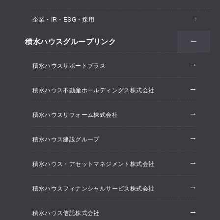
医院・クリニック
賃貸住宅（シャーメゾン）
企業・IR・ESG・採用
建築実例
保育所・教育支援施設
空き家活用
高齢者向け賃貸住宅（グランドマスト）
積水ハウスグループリンク
会社情報
オフィス系開発事業
オフィス・事務所
リフォーム
積水ハウスサポートプラス
株主・投資家情報
ホテル系開発事業
優良ストック住宅
積水ハウス不動産ホールディングス株式会社
ESG経営
大規模開発事業
不動産仲介（積水ハウス不動産グループ）
積水ハウスリフォーム株式会社
研究開発
賃貸マンション開発事業
積水ハウス建設グループ
採用情報
積水ハウス・アセットマネジメント株式会社
ニュースリリース
積水ハウスフィナンシャルサービス株式会社
積水ハウス信託株式会社