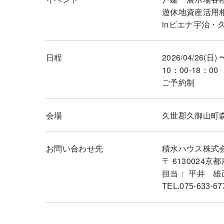
遊休地資産活用
inビエナ宇治・
日程
2026/04/26(日) 
10：00-18：00
ご予約制
会場
久世郡久御山町森
お問い合わせ先
積水ハウス株式
〒 613002
担当： 平井 雄
TEL.075-633-67