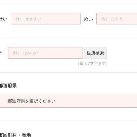
せい
めい
〒
住所検索
（最大7文字まで）
都道府県
市区町村・番地