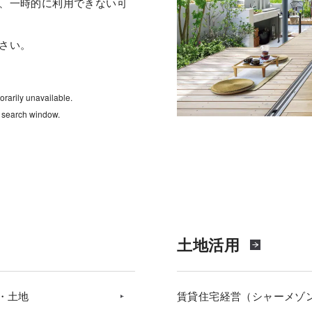
、一時的に利用できない可
さい。
rarily unavailable.
e search window.
土地活用
・土地
賃貸住宅経営（シャーメゾ