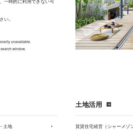
、一時的に利用できない可
さい。
rarily unavailable.
e search window.
土地活用
・土地
賃貸住宅経営（シャーメゾ