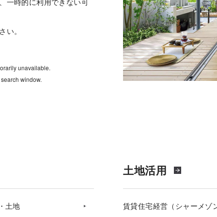
、一時的に利用できない可
さい。
rarily unavailable.
e search window.
土地活用
・土地
賃貸住宅経営（シャーメゾ