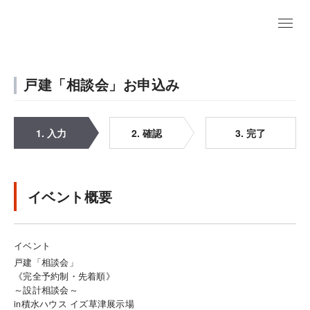
戸建「相談会」お申込み
1. 入力
2. 確認
3. 完了
イベント概要
イベント
戸建「相談会」
《完全予約制・先着順》
～設計相談会～
in積水ハウス イズ草津展示場