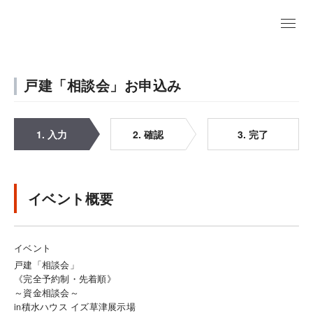
戸建「相談会」お申込み
1. 入力
2. 確認
3. 完了
イベント概要
イベント
戸建「相談会」
《完全予約制・先着順》
～資金相談会～
in積水ハウス イズ草津展示場