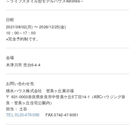
～ライフスタイル型モデルハウス4stories～
日程
2021/08/02(月) 〜 2026/12/25(金)
10：00～17：00
※完全予約制です。
会場
木津川市 兜台6-4-4
お問い合わせ先
積水ハウス株式会社 登美ヶ丘展示場
〒 631-0003奈良県奈良市中登美ケ丘5丁目14-1（ABCハウジング奈
良・登美ヶ丘住宅公園内）
担当： 土谷
FAX.0742-47-9051
TEL.0120-479-099