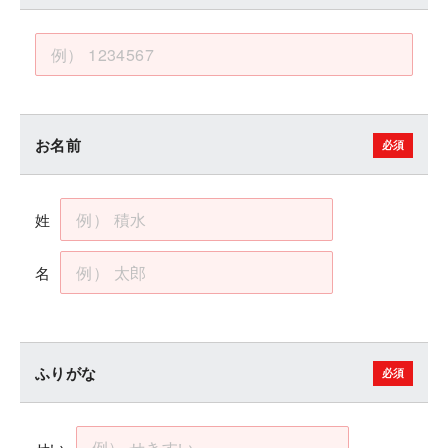
お名前
姓
名
ふりがな
せい