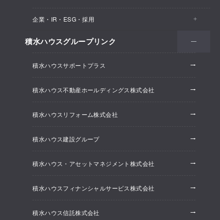
医院・クリニック
賃貸住宅（シャーメゾン）
企業・IR・ESG・採用
建築実例
保育所・教育支援施設
空き家活用
高齢者向け賃貸住宅（グランドマスト）
積水ハウスグループリンク
会社情報
オフィス系開発事業
オフィス・事務所
リフォーム
積水ハウスサポートプラス
株主・投資家情報
ホテル系開発事業
優良ストック住宅
積水ハウス不動産ホールディングス株式会社
ESG経営
大規模開発事業
不動産仲介（積水ハウス不動産グループ）
積水ハウスリフォーム株式会社
研究開発
賃貸マンション開発事業
積水ハウス建設グループ
採用情報
積水ハウス・アセットマネジメント株式会社
ニュースリリース
積水ハウスフィナンシャルサービス株式会社
積水ハウス信託株式会社