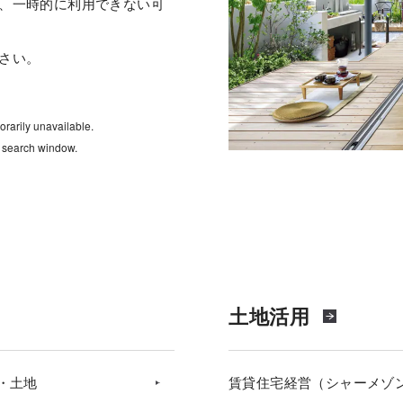
、一時的に利用できない可
さい。
rarily unavailable.
e search window.
土地活用
・土地
賃貸住宅経営（シャーメゾ