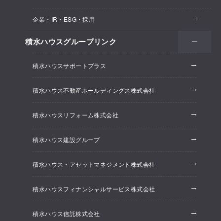
医院・クリニック
賃貸住宅（シャーメゾン）
企業・IR・ESG・採用
建築実例
保育所・教育支援施設
空き家活用
高齢者向け賃貸住宅（グランドマスト）
積水ハウスグループリンク
会社情報
オフィス系開発事業
オフィス・事務所
リフォーム
積水ハウスサポートプラス
株主・投資家情報
ホテル系開発事業
優良ストック住宅
積水ハウス不動産ホールディングス株式会社
ESG経営
大規模開発事業
不動産仲介（積水ハウス不動産グループ）
積水ハウスリフォーム株式会社
研究開発
賃貸マンション開発事業
積水ハウス建設グループ
採用情報
積水ハウス・アセットマネジメント株式会社
ニュースリリース
積水ハウスフィナンシャルサービス株式会社
積水ハウス信託株式会社