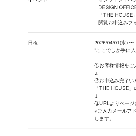
DESIGN OFF
「THE HOUS
閲覧お申込みフ
日程
2026/04/01(水) 〜 
”ここでしか手に
①お客様情報をご
↓
②お申込み完了い
「THE HOUS
↓
③URLよりページ
※ご入力メールアドレ
します。