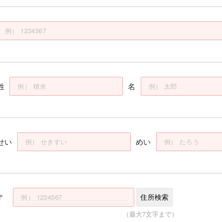
姓
名
せい
めい
〒
住所検索
（最大7文字まで）