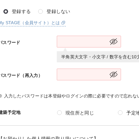
登録する
登録しない
My STAGE（会員サイト）とは
パスワード
半角英大文字・小文字 / 数字を含む1
パスワード（再入力）
※ 入力したパスワードは本登録やログインの際に必要ですので忘れな
建築予定地
現住所と同じ
予定
【お預かりした個人情報の取り扱いについて】