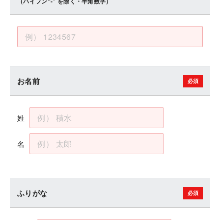
（ハイフン“-” を除く・半角数字）
お名前
姓
名
ふりがな