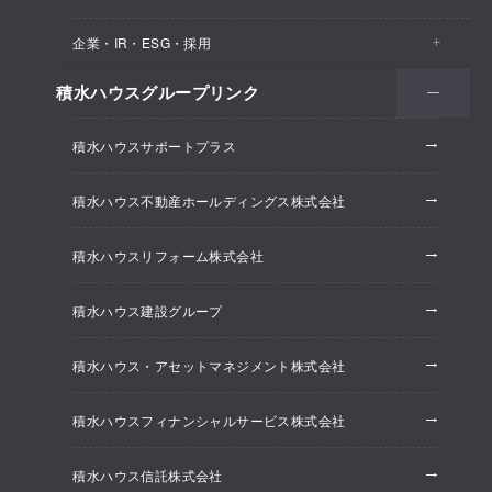
医院・クリニック
賃貸住宅（シャーメゾン）
企業・IR・ESG・採用
建築実例
保育所・教育支援施設
空き家活用
高齢者向け賃貸住宅（グランドマスト）
積水ハウスグループリンク
会社情報
オフィス系開発事業
オフィス・事務所
リフォーム
積水ハウスサポートプラス
株主・投資家情報
ホテル系開発事業
優良ストック住宅
積水ハウス不動産ホールディングス株式会社
ESG経営
大規模開発事業
不動産仲介（積水ハウス不動産グループ）
積水ハウスリフォーム株式会社
研究開発
賃貸マンション開発事業
積水ハウス建設グループ
採用情報
積水ハウス・アセットマネジメント株式会社
ニュースリリース
積水ハウスフィナンシャルサービス株式会社
積水ハウス信託株式会社