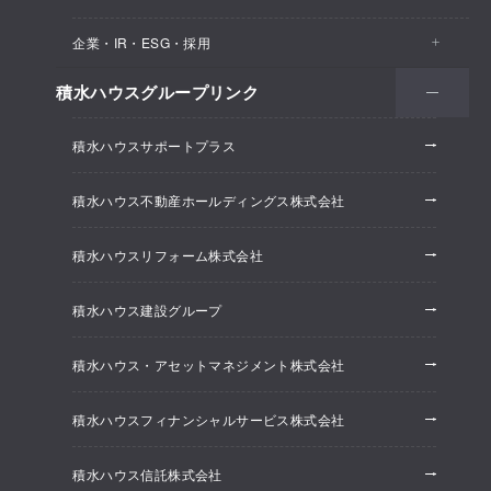
医院・クリニック
賃貸住宅（シャーメゾン）
企業・IR・ESG・採用
建築実例
保育所・教育支援施設
空き家活用
高齢者向け賃貸住宅（グランドマスト）
積水ハウスグループリンク
会社情報
オフィス系開発事業
オフィス・事務所
リフォーム
積水ハウスサポートプラス
株主・投資家情報
ホテル系開発事業
優良ストック住宅
積水ハウス不動産ホールディングス株式会社
ESG経営
大規模開発事業
不動産仲介（積水ハウス不動産グループ）
積水ハウスリフォーム株式会社
研究開発
賃貸マンション開発事業
積水ハウス建設グループ
採用情報
積水ハウス・アセットマネジメント株式会社
ニュースリリース
積水ハウスフィナンシャルサービス株式会社
積水ハウス信託株式会社