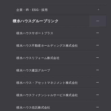
医院・クリニック
賃貸住宅（シャーメゾン）
企業・IR・ESG・採用
建築実例
保育所・教育支援施設
空き家活用
高齢者向け賃貸住宅（グランドマスト）
積水ハウスグループリンク
会社情報
オフィス系開発事業
オフィス・事務所
リフォーム
積水ハウスサポートプラス
株主・投資家情報
ホテル系開発事業
優良ストック住宅
積水ハウス不動産ホールディングス株式会社
ESG経営
大規模開発事業
不動産仲介（積水ハウス不動産グループ）
積水ハウスリフォーム株式会社
研究開発
賃貸マンション開発事業
積水ハウス建設グループ
採用情報
積水ハウス・アセットマネジメント株式会社
ニュースリリース
積水ハウスフィナンシャルサービス株式会社
積水ハウス信託株式会社