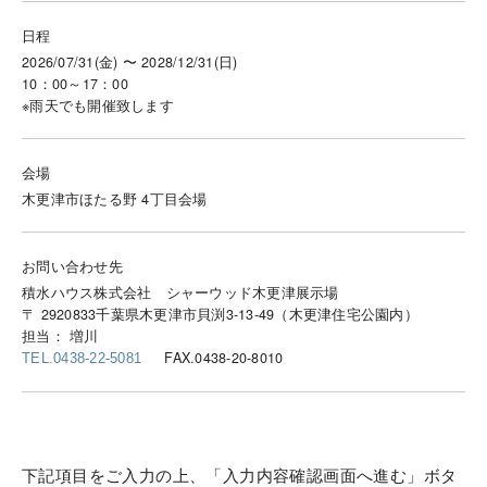
日程
2026/07/31(金) 〜 2028/12/31(日)
10：00～17：00
※雨天でも開催致します
会場
木更津市ほたる野 4丁目会場
お問い合わせ先
積水ハウス株式会社 シャーウッド木更津展示場
〒 2920833千葉県木更津市貝渕3-13-49（木更津住宅公園内）
担当： 増川
FAX.0438-20-8010
TEL.0438-22-5081
下記項目をご入力の上、「入力内容確認画面へ進む」ボタ