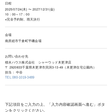
日程
2025/07/24(木) 〜 2027/12/31(金)
10：00～17：00
※完全予約制、雨天決行
会場
南房総市千倉町平磯会場
お問い合わせ先
積水ハウス株式会社 シャーウッド木更津店
〒 2920833千葉県木更津市貝渕3-13-49（木更津住宅公園内）
担当： 中谷
TEL.080-1019-3489
下記項目をご入力の上、「入力内容確認画面へ進む」ボタ
ンをクリックください。