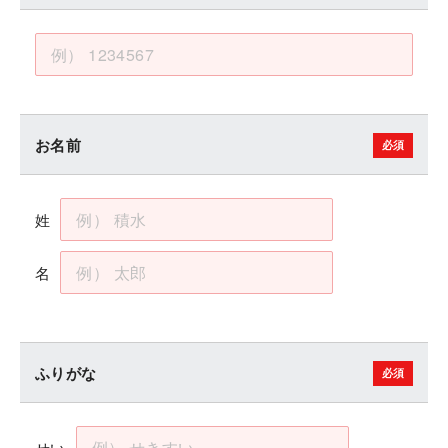
お名前
姓
名
ふりがな
せい