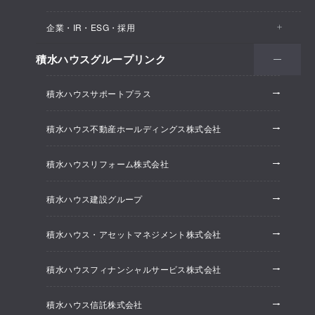
医院・クリニック
賃貸住宅（シャーメゾン）
企業・IR・ESG・採用
建築実例
保育所・教育支援施設
空き家活用
高齢者向け賃貸住宅（グランドマスト）
積水ハウスグループリンク
会社情報
オフィス系開発事業
オフィス・事務所
リフォーム
積水ハウスサポートプラス
株主・投資家情報
ホテル系開発事業
優良ストック住宅
積水ハウス不動産ホールディングス株式会社
ESG経営
大規模開発事業
不動産仲介（積水ハウス不動産グループ）
積水ハウスリフォーム株式会社
研究開発
賃貸マンション開発事業
積水ハウス建設グループ
採用情報
積水ハウス・アセットマネジメント株式会社
ニュースリリース
積水ハウスフィナンシャルサービス株式会社
積水ハウス信託株式会社