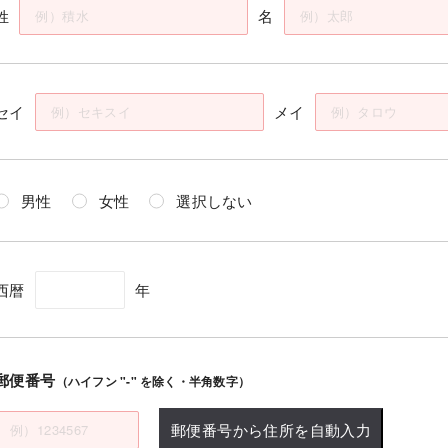
姓
名
セイ
メイ
男性
女性
選択しない
西暦
年
郵便番号
（ハイフン "-" を除く・半角数字）
郵便番号から住所を自動入力